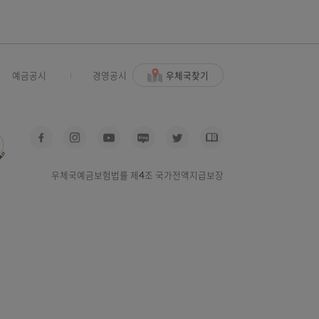
.8
1.6
0.2
22.6
100.0
우체국찾기
사고신고
예금공시
경영공시
우체국예금보험법률 제4조 국가전액지급보