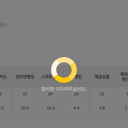
33.4% 감소
2023년 고객의 소리 접수유형의 예금일반, 고객응대, 체크카드, 인터넷뱅킹, 스마트뱅킹, 폰뱅킹, 예금상품, 해외송금환대체, 소송/압류, 기타, 합계 점유율에 대한 정보 제공
체크카드
인터넷뱅킹
스마트뱅킹
폰뱅킹
예
잠시만 기다려주십시오.
55
55
89
24