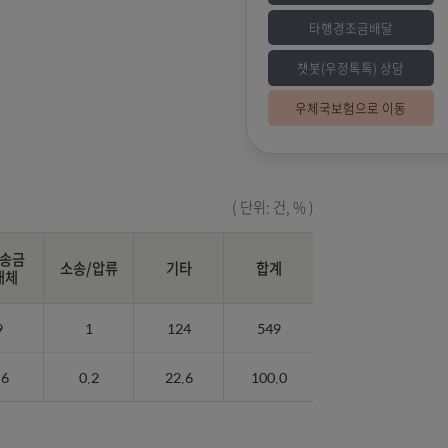
챗
우
( 단위: 건, % 
해외송금
금상품
소송/압류
기타
합계
환대체
21
9
1
124
549