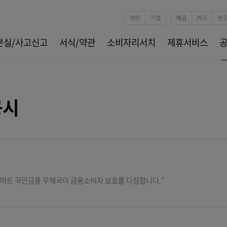
본문 바로가기
개인
기업
카드분실/사고신고
서식/약관
소비자리서치
제
수공시
보호
동반자, 스마트 국민금융 우체국이 금융소비자 보호를 다짐합니다.”