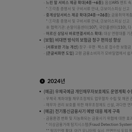
(보험) 우체국보험 환급금대출 채무조정제도 
(보험) 우체국보험 고객센터 상담서비스 개
디지털ARS 제공 확대(26종→32종):
스마트폰 
* ①완전판매 모니터링, ②갱신 거절 신청, 
느린 말 서비스 제공 확대(4종→6종):
음성ARS
* ①각종 증명서 및 구비서류 안내, ②보이스
중계상담서비스 제공 확대(24종→26종):
금융
* ①각종 증명서 및 구비서류 안내, ②보이스
※ 협력기관: 손말이음센터(107), 국민콜센터(1
어르신 상담사 바로연결서비스 확대:
대상 연령
(보험) 비대면 방식의 보험금 청구 편의성 향
(서류보완 기능 개선)
창구·우편·팩스로 접수한
(큰글씨화면 도입)
고령 금융소비자가 모바일앱에
2024년