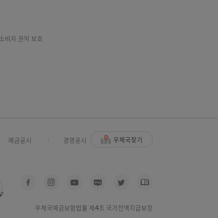
0월)
게시(7월)
에 부응