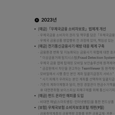
중계상담서비스 제공범위 확대(22종→24종):
* ①보험 갱신거절 신청·취소, ②유지국·유지
※ 협력기관: 손말이음센터(107), 국민콜센터(1
어르신 상담사 바로연결서비스:
고객정보가 등록
느린 말 서비스 시행:
음성ARS 멘트 속도를 현
※ (가능 서비스) 조회서비스, 보험금 신청, 납
(보험) 모바일앱 채널의 소비자보호포털 신설
기존 홈페이지에 구성된 소비자보호포털을 모바
2023년
(예금)「우체국금융 소비자보호」법체계 개
우체국금융 소비자의 권리 및 책무를 담은「우
우체국 금융상품 영업행위 전 과정에 있어, 
(예금) 전기통신금융사기 예방 대응 체계 구
금융환경 변화 및 지능화되는 금융사기 위협에 