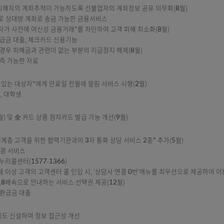
계획 수립
 채권 관리(추심) 업무절차 개선 시행(10월)
다한 연체이자 부과 및 추심 행위 제한 기준 마련(12월)
축
대한 효과적인 대응을 위해 FDS 시스템*을 고도화**하여 고객피해 최소화 
ion System) : 전자금융거래 접속정보, 거래 내역 등을 종합적으로 분석
식 도입 등
더라도 피해자의 계좌추적이 가능하도록 선불업자의 계좌정보 공유 의무화(8
 입력만으로 상대방 계좌로 송금 가능한 금융서비스
위해 소비자가 사전에 여신성 금융거래*를 차단하여 고객 피해 최소화(8월)
좌 대월, 환급금 대출, 체크카드 신용기능
제시하는 경우 피해금과 관련이 없는 부분의 지급정지 해제(8월)
연성이 추측 가능한 자료
만료 알림
유효기간이 있는 대상자*에게 만료일 전월에 알림 서비스 시행(2월)
상위계층), 대학생
비스 추진
시행(6월) 및 全 카드 상품 점자카드 발급 가능 개선(9월)
선