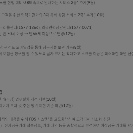
시행(5월)
선
화면을 통해 처리 가능한 업무 6종* 추가(8월)
③유지국・유지관리자 변경, ④해약환급금 예정 내역서, ⑤환급금 대출 내역 
 멘트 속도를 현행 대비 0.8배속으로 안내하는 서비스 2종* 추가(9월)
피싱 신고
취약계층 고객을 위한 협력기관과의 3자 통화 상담 서비스 2종* 추가(10월)
피싱 신고
10), 다누리콜센터(1577-1366), 외국인력상담센터(1577-0071)
대를 기존 만 70세 이상 → 만65세 이상으로 변경(12월)
상
 보험금 청구 건도 모바일앱을 통해 청구서류 보완 가능(8월)
서 쉽게 보험금 청구를 할 수 있도록 글자 크기는 확대하고 스크롤 이동은 최