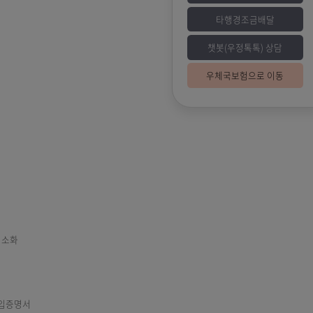
챗
우
도 시행(1월)
차단하여 고객피해 최소화