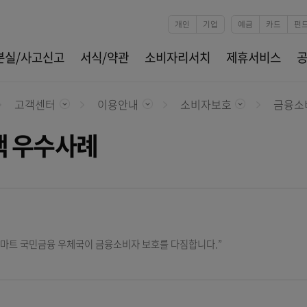
본문 바로가기
개인
기업
카드분실/사고신고
서식/약관
소비자리서치
제
고객센터
이용안내
소비자보호
홈
 정책 우수사례
보호
동반자, 스마트 국민금융 우체국이 금융소비자 보호를 다짐합니다.”