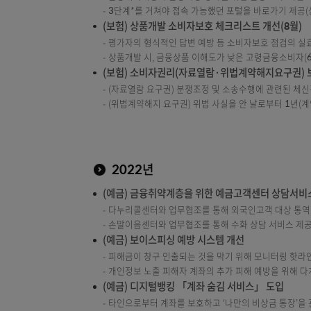
* 이상금융거래 탐지시스템(Fraud Detect
우체국 금융 앱에 탑재된 모바일 보안솔루션에 
* 금감원에서 차단을 권고하는 TeamViewer
모바일에서 시행 중인 본인 계좌 일괄지급정지
* 사기 피해가 우려되는 본인 계좌를 선택하
기존의 계좌이체형과 달리, 현장 경찰관이 현
※ 대면편취형 보이스피싱 피해구제를 위해 통신사
(예금) 펀드 온라인 해피콜 도입
비대면 채널(스마트뱅킹·인터넷뱅킹)을 통한 펀드
(보험) 우체국보험 소비자보호포털 개편(9월
금융취약계층의 금융역량 강화를 위한 금융교재
3단계*를 거쳐야 접속 가능했던 포털을 바로가
(보험) 상품개발 소비자보호 체크리스트 개선
평가자의 형식적인 답변 예방 등 소비자보호 점
상품개발 시, 금융상품 이해도가 낮은 고령금융
(보험) 소비자권리(자료열람·위법계약해지요구
(자료열람 요구권) 분쟁조정 및 소송수행에 
(위법계약해지 요구권) 위법 사실을 안 날로부