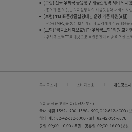
우체국보험 모집자를 대상으로 설명의무 위반사례
2021년
(예금) 예·적금 및 카드 상품가입절차 변경
상품설명서 및 약관 문자·이메일 전송을 통해 
가입 시 이율, 상품설명, 유의사항 등 설명을 
(예금) 펀드 투자자성향파악 설문 개선
투자자성향파악 설문 문항 추가(7→14문항), 일
* 펀드 상품 투자자 보호를 위한 녹취시스템 도입 
(예금) 금융소비자보호 관련 교육·홍보 종합
금소법과 관련해 직원이 고객을 상대할 때 필
21. 7. 1.(목)부터 변경되는 우체국예금상품
(보험) 전국 우체국 금융창구 태블릿청약 서비
종이가 필요 없는 디지털방식의 태블릿청약 서
(보험) TM 표준상품설명대본 운영 기준 마련