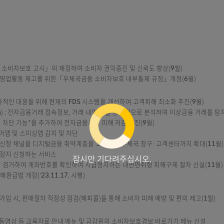
금융취약계층 고객을 위한 협력기관과의 3자 통화 상담 서비스 2종* 추가(5
관리자 변경 서비스
10), 다누리콜센터(1577-1366)
된 70세 이상 고객의 고객센터 콜 인입 시, ‘상담사 연결 0번’메뉴를 최우선
행 대비 0.8배속으로 안내하는 서비스 선택권 제공(12월)
입ㆍ이체, 환급금 대출
(7월)
일(앱)에도 신설하여 정보 접근성 개선
선
체국금융 소비자보호 고시」의 제정하여 소비자 권익증진 및 신뢰도 향상(9
책임성 있는 영업활동 제고를 위한「우체국금융 소비자보호 내부통제 규정」개정
축
대한 효과적인 대응을 위해 현재의 FDS 시스템을 개선하여 고객피해 최소화 