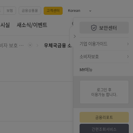
예금
카드
펀드
보험
금융상품몰
고객센터
Korean
QUiCK MENU
휴서비스
공시실
새소식/이벤트
보안센터
전체메뉴 열기
검색하기
퀵메뉴 닫기
기업 
금융소비자 보호 우수사례
우체국금융 소비자 정책 우수사례
소비자
MY메