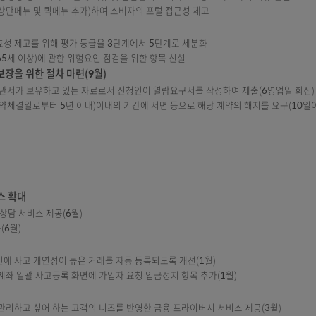
ion System) : 전자금융거래 접속정보, 거래 내역 등을 종합적으로 분석
원격제어 차단 기능*을 추가하여 전자금융사기 피해 저감 추진(9월)
 등 원격제어앱 및 스미싱앱 감지 및 차단
 서비스* 신청 채널을 디지털금융 취약계층을 고려하여 우체국 창구·고객센터
여 일괄지급정지 신청하는 서비스
잠시만 기다려주십시오.
금수거책을 검거하여 계좌번호를 확인하여 지급정지하는 대면편취형 피해구제 
기피해환급법 개정(‘23.11.17. 시행)
상품 가입 시, 판매절차 적정성 점검(해피콜)을 통해 소비자 피해 예방 및 
)
·카툰·동영상 등 교육자료 안내 메뉴 및 금감원의 소비자보호경보 바로가기
기 제공(상단메뉴 및 퀵메뉴 추가)하여 소비자의 포털 접근성 제고
(8월)
검의 실효성 제고를 위해 평가 등급을 3단계에서 5단계로 세분화
소비자(65세 이상)에 관한 위험요인 점검을 위한 항목 신설
권) 보장을 위한 절차 마련(9월)
관련된 체신관서가 보유하고 있는 자료로서 신청인이 열람요구서를 작성하여 제
터 1년(계약체결일로부터 5년 이내)이내의 기간에 서면 등으로 해당 계약의 해