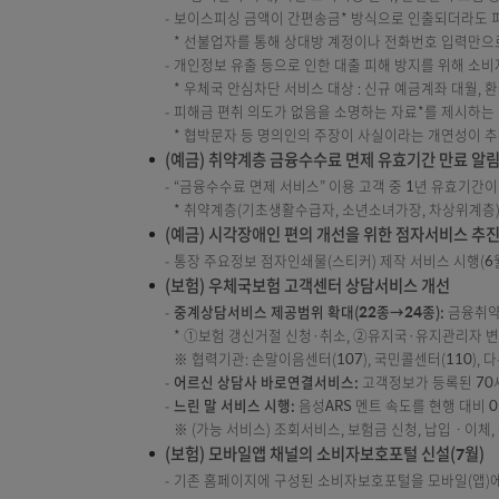
(예금) 우체국예금 개인채무자보호제도 운영
우체국 계좌대월 채무조정제도 업무절차 수립 및
채무자 권리 보호를 위한 채무조정제도 신설, 과
(예금) 전기통신금융사기 예방 대응 체계 구
금융환경 변화 및 지능화되는 금융사기 위협에 
* 이상금융거래 탐지시스템(Fraud Detect
** 탐지인력 확대, 야간 모니터링 실시, 안면인
보이스피싱 금액이 간편송금* 방식으로 인출되
* 선불업자를 통해 상대방 계정이나 전화번호
개인정보 유출 등으로 인한 대출 피해 방지를 
* 우체국 안심차단 서비스 대상 : 신규 예금계
피해금 편취 의도가 없음을 소명하는 자료*를 
* 협박문자 등 명의인의 주장이 사실이라는 개
(예금) 취약계층 금융수수료 면제 유효기간 
“금융수수료 면제 서비스” 이용 고객 중 1년 
* 취약계층(기초생활수급자, 소년소녀가장, 차
(예금) 시각장애인 편의 개선을 위한 점자서
통장 주요정보 점자인쇄물(스티커) 제작 서비스 
(보험) 우체국보험 고객센터 상담서비스 개