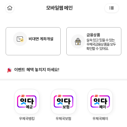
본문 바로가기
모바일웹 메인
홈
전체메뉴
개인 홈
금융상품
비대면 계좌개설
실속 있고 믿을 수 있는
우체국금융상품을 모두
확인할 수 있어요.
이벤트 혜택
놓치지 마세요!
우체국예금, 우체국보험, 우체국페이
우체국뱅킹
우체국보험
우체국페이