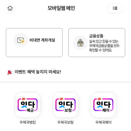
본문 바로가기
모바일웹 메인
홈
전체메뉴
개인 홈
금융상품
비대면 계좌개설
실속 있고 믿을 수 있는
우체국금융상품을 모두
확인할 수 있어요.
이벤트 혜택
놓치지 마세요!
우체국예금, 우체국보험, 우체국페이
우체국뱅킹
우체국보험
우체국페이