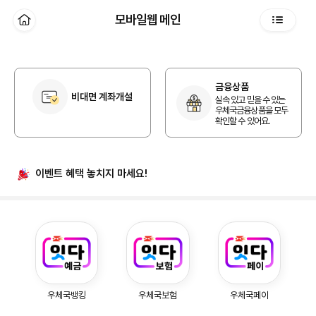
본문 바로가기
모바일웹 메인
홈
전체메뉴
개인 홈
금융상품
비대면 계좌개설
실속 있고 믿을 수 있는
우체국금융상품을 모두
확인할 수 있어요.
이벤트 혜택
놓치지 마세요!
우체국예금, 우체국보험, 우체국페이
우체국뱅킹
우체국보험
우체국페이