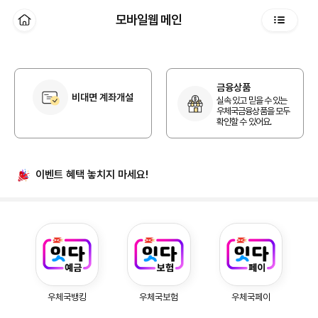
본문 바로가기
모바일웹 메인
홈
전체메뉴
개인 홈
금융상품
비대면 계좌개설
실속 있고 믿을 수 있는
우체국금융상품을 모두
확인할 수 있어요.
이벤트 혜택
놓치지 마세요!
우체국예금, 우체국보험, 우체국페이
우체국뱅킹
우체국보험
우체국페이